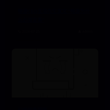
畅游CEO王滔先生发文 “畅游为什
么必须变革”
🪐 2026-07-25
👤 admin
幻兽帕鲁图鉴