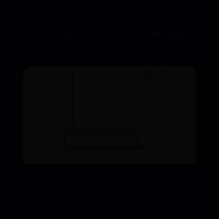
荐全解析
🪐 2026-08-03
👤 admin
细说：中国古典家具坐具始祖——
凳