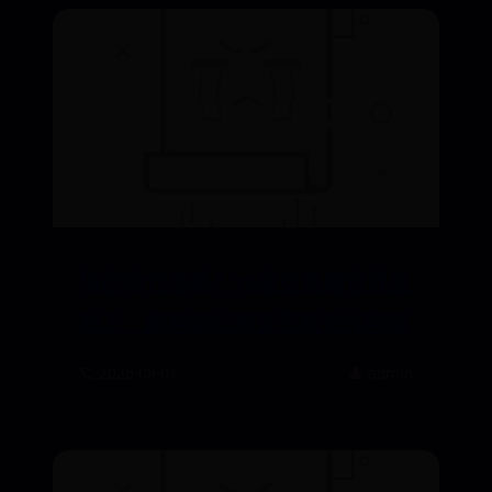
梅西時代落幕？19歲亞馬爾世界盃
封王 創神級紀錄宣告新世代降臨
🪐 2026-08-01
👤 admin