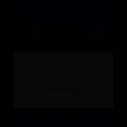
2026世界杯小组赛墨西哥数据统
计：从积分榜到最后15分钟，读懂
这支球队的韧性与隐忧
🪐 2026-08-04
👤 admin
中学网课哪个平台比较好？排名推