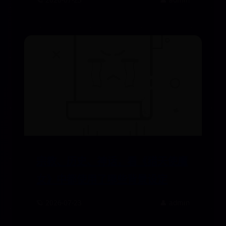
宗教、历史、神话，看《猎天使魔
女》中都使用了哪些背景设定
🪐 2026-07-23
👤 admin