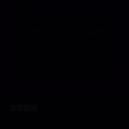
中国当代十大女性文学家及其代表
作
🪐 2026-07-22
👤 admin
← 上一页
下一页 →
友情链接