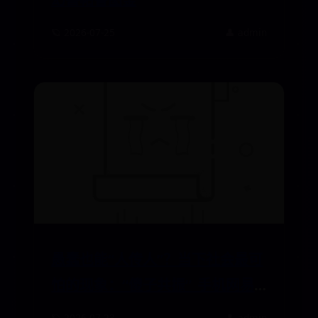
🪐 2026-07-25
👤 admin
愚蠢也能“人传人”？当下社会最可
怕的现象：“傻子共振”_手机网易
网
🪐 2026-07-23
👤 admin