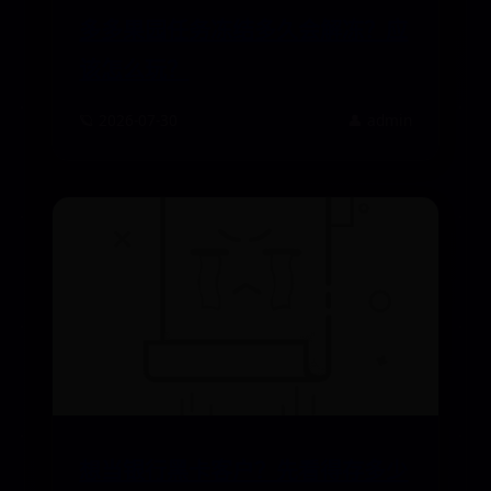
多多果园任务冻结多久会解冻？应
该怎么玩？
🪐 2026-07-30
👤 admin
想当银行黑卡客户？先看得存多少