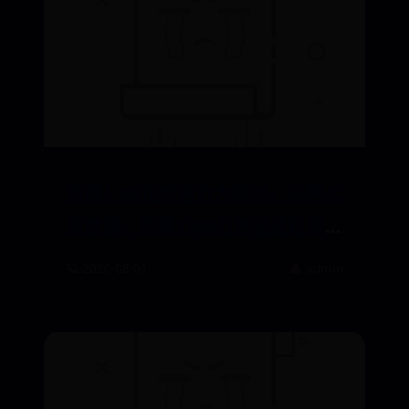
惊爆！85花代言价大跳水，品牌七
折捡漏，杨幂1700万神话还扛得
住？
🪐 2026-08-01
👤 admin