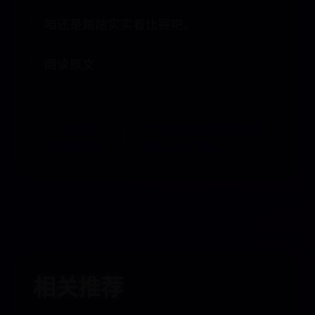
咱还是踏踏实实看比赛吧。
阅读原文
← ppt底纹
10 年 2025 个最佳字幕下载
在哪里设置
网站（SRT 下载） →
相关推荐