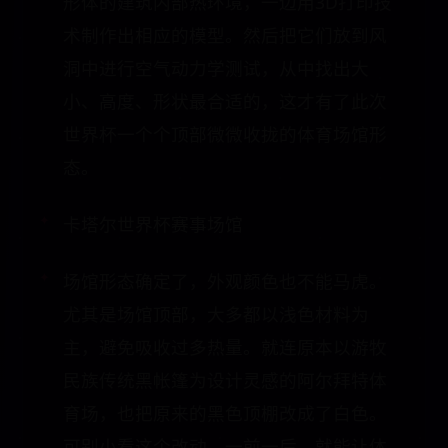
形体的建筑内部热环境，一边用3D打印技
术制作出相应的模型。然后把它们放到风
洞中进行空气动力学测试，从中找出大
小、高度、形状最合适的，这才有了此次
世界杯一个个顶部微微收拢的体育场馆形
态。
卡塔尔世界杯赛事场馆
场馆形态确定了，外观颜色也不能马虎。
尤其是场馆顶部，大多都以浅色材料为
主，避免吸收过多热量。就连原本以游牧
民族传统黑帐篷为设计灵感的阿尔拜特体
育场，也把原来的黑色顶棚改成了白色。
可别小看这个改动。一前一后，就能让体