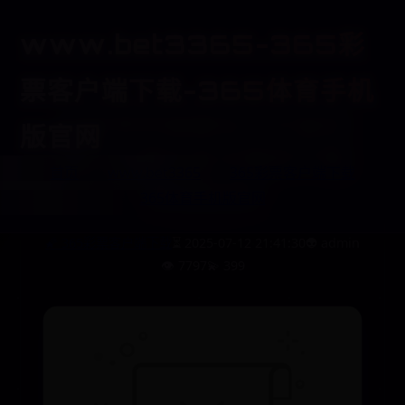
www.bet3365-365彩
票客户端下载-365体育手机
办世界杯就要在户外装空
版官网
调？卡塔尔这次真的不是
首页
www.bet3365
365彩票客户端下载
“有钱任性”
365体育手机版官网
🌠 365彩票客户端下载
⏳ 2025-07-12 21:41:30
👽 admin
👁️ 7797
💫 399