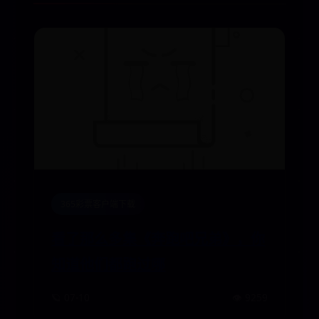
365彩票客户端下载
看了那么多集《奔跑吧兄弟》，你
知道他们都跑过哪
🪐 07-10
👁️ 9259