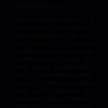
型基金等收益高出1倍以上！
希望对你有所帮助豫商贷收益怎么样？豫
商贷是一家专注于个人和中小微企业融资
服务的互联网金融信息中介平台，即P2P
平台，也可称P2C，P2B。公司创始人及核
心管理团队由从事多年金融行业工作和知
名互联网公司的资深人士共同组成，在技
术研发、金融产品、风险控制等方面极具
优势。农行怎样宣传豫商贷农行宣传豫商
贷活动如下：1、辖内营业网点发挥阵地宣
传优势，为进厅客户发放宣传折页，并对
当前出现的新型诈骗手段进行讲解分析，
提醒客户在接收短信和电话时提高警惕，