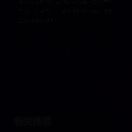
本文内容影响到您的合法权益（含文章中
内容、图片等），请及时联系本站，我们
会及时删除处理。
← 阿根廷冰岛 世界
DNF几级才能刷深
杯直播 阿根廷冰岛
渊副本？不同深渊
世界杯直播在哪看
等级要求一览 →
相关推荐