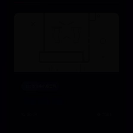
365体育手机版官网
[科普中国]-巨蜥
🪐 06-29
👁️ 2051