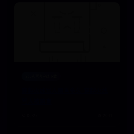
365彩票客户端下载
穿越火线骂人禁言多久_穿越火线
骂人被禁言
🪐 06-27
👁️ 2041