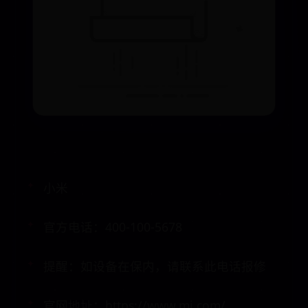
小米
官方电话：400-100-5678
提醒：如设备在保内，请联系此电话报修
官网地址：https://www.mi.com/