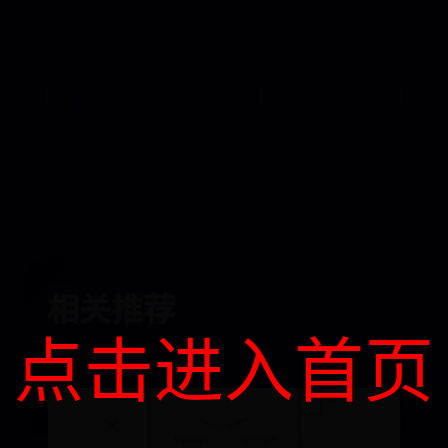
← 怎么样用支付宝给别人
如何快速刷上
发红包 支付宝发红包教程
微博热搜？ →
相关推荐
点击进入首页