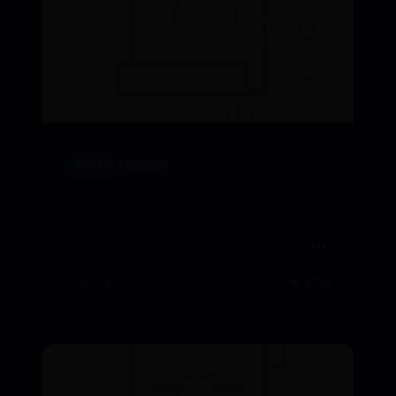
365体育手机版官网
16.64公里！布罗佐维奇刷新世界
杯单场跑动距离纪录，原纪录也是
他的
🪐 06-28
👁️ 8038