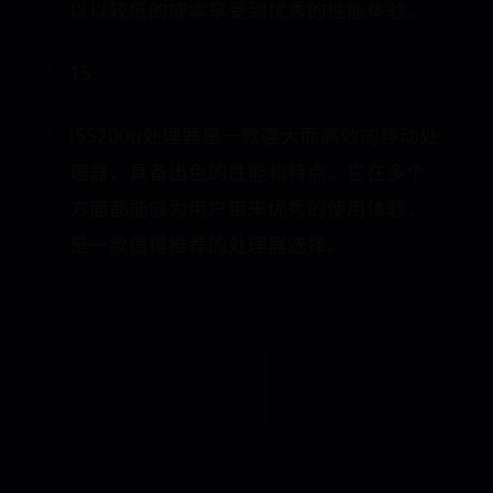
以以较低的成本享受到优秀的性能体验。
15.
i55200u处理器是一款强大而高效的移动处
理器，具备出色的性能和特点。它在多个
方面都能够为用户带来优秀的使用体验，
是一款值得推荐的处理器选择。
← 全自动小型洗衣机
貌什么神什么代
什么牌子好？精选好用
成语（貌什么神
的小型洗衣机品牌分
什么成语反义
享！
词） →