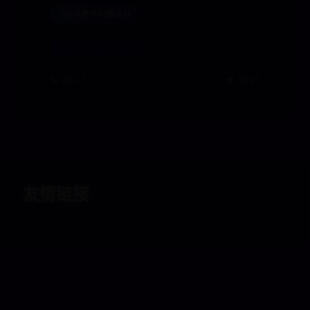
365体育手机版官网
鳐鱼简笔画画法
🪐 07-11
👁️ 3741
友情链接