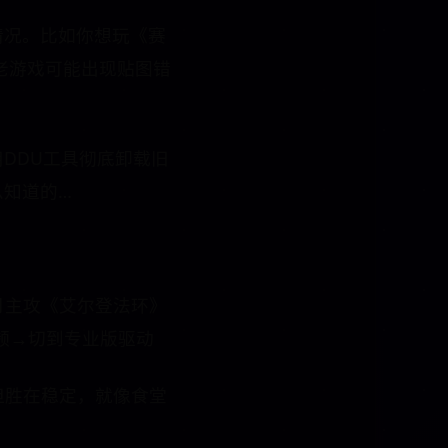
情况。比如你想玩《赛
是老游戏可能出现贴图错
DDU工具彻底卸载旧
么知道的…
月主攻《艾尔登法环》
辑视频→切到专业版驱动
但胜在稳定，就像食堂