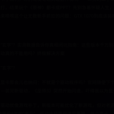
打，结果玩个《原神》都卡成PPT？先别急着怀疑人生
来唠唠这个让无数新手抓狂的问题：GTX 1070到底该
”玄学”？实测数据告诉你真相闭坑指南：这些版本千万
驱动真的不能用吗？终极解决方案
”玄学”？
触显卡那会儿也纳闷：不就是个驱动程序吗？官网随便下
—装完新驱动，《巫师3》突然开始闪退，吓得我以为显
卡驱动就像游戏补丁，新版本可能优化了新游戏，但对老
0这种服役6年的”老兵”，驱动选择更得讲究策略。举个栗子，2