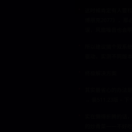
这时候肯定有人要
博朋克2077》，
误，风扇噪音也会
所以建议搞个双系统
驱动，实测不同版
终极解决方案
其实最省心的办法是
→ 装511.23版 
实在懒得折腾的话，
的炒青菜——不好