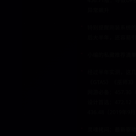
456.71版：导致DP
异常飙升
特别提醒刚装系统的朋
后大半年，还容易
小编的私藏推荐清
经过半年实测，这几个版
《GTA5》《巫师3》
网游必备：457.30
设计首选：472.12（
436.48（2019
灵魂拷问：最新驱