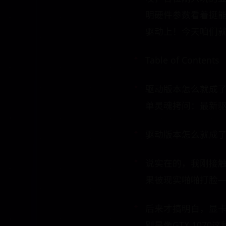
明硬件参数看着挺能
驱动上！今天咱们就
Table of Contents
驱动版本怎么就成了
单灵魂拷问：最新
驱动版本怎么就成了
说实在的，我刚接
果被现实啪啪打脸—
后来才搞明白，显
别是像GTX 107