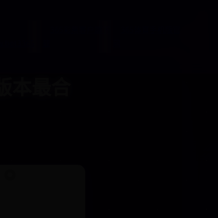
365彩票客户端下
365体育手机版官
.bet3365
载
网
个版本最合