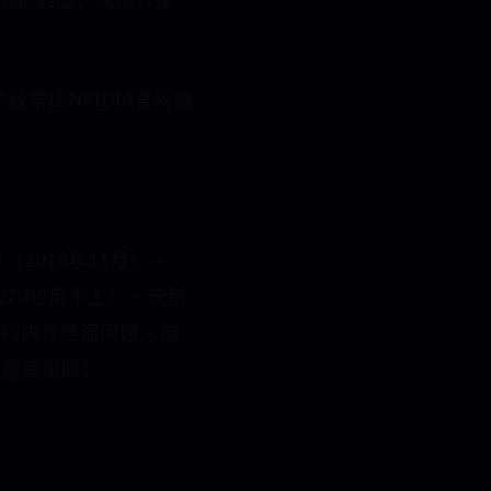
 536.99版：风扇转速
常比NVIDIA官网落
2018年11月） –
70也用不上） – 玩新
X12内存泄漏问题 – 搞
– 万能备用版：