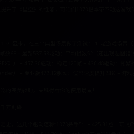
方说提升了《星空》的性能，可咱们1070根本带不动这游戏
相
070显卡，在三个典型场景做了测试： 1. 老游戏场景（
平均帧数68 – 最新537.58驱动：平均帧数52（还出现贴图错
》） – 457.30驱动：稳定120帧 – 436.48驱动：频繁
lender） – 专业版472.12驱动：渲染速度提升23% –
通吃的完美驱动，关键得看你的使用场景！
本千万别碰
，这几个驱动堪称”1070杀手”： – 425.31版：玩《C