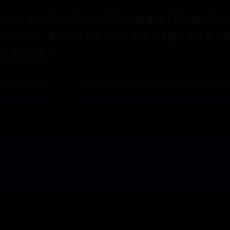
的话：别指望能找到”完美驱动”，就像找不到完美对象
系统勤测试。哪天你突然发现某个游戏卡成狗，别急着骂
不定有惊喜呢！
← 没有找到站点
如何把Q币换成QQ余额里？完整解决方案详解 