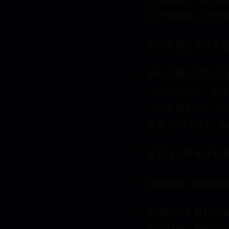
537.58驱动，官
实测数据告诉你真
我特意翻出压箱底的1
– 417.71驱动：
（《永劫无间》《APEX
场景（PR 2023、B
看到没？根本没有
闭坑指南：这些版
根据贴吧老哥们的血泪史