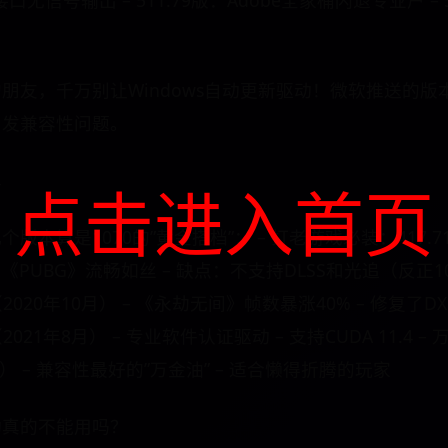
接口无信号输出 – 511.79版：Adobe全家桶闪退专业户 –
友，千万别让Windows自动更新驱动！微软推送的版本经
引发兼容性问题。
单
点击进入首页
本算是1070的”黄金搭档”： – 打老游戏必装：417.71（
《PUBG》流畅如丝 – 缺点：不支持DLSS和光追（反正10
（2020年10月） – 《永劫无间》帧数暴涨40% – 修复了D
2021年8月） – 专业软件认证驱动 – 支持CUDA 11.4 
年9月） – 兼容性最好的”万金油” – 适合懒得折腾的玩家
动真的不能用吗？