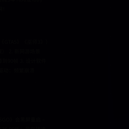
啊！
《GTA5》《巫师3》）
误） 2. 新网游场景
掉到90帧 3. 设计软件
 游戏驱动：频繁崩溃
SGO》会黑屏重启 –