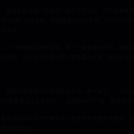
杠：难道新驱动就一无是处？倒也不是绝对，但得看具体
那必须上496.76版驱动，否则连游戏都进不去。但代价就
明显增大。
：一个装新驱动玩新游戏，另一个装老驱动怀旧。或者用
本的表现。记住每次换驱动前一定要备份系统，别问我怎
：根据你最近常玩的游戏来选驱动。举个栗子： – 这个
– 下个月想重温《上古卷轴5》→ 回退到417.71版 – 要剪
直接装436.48这个中庸版本。虽然各方面都不是最强，
吃但不会拉肚子。